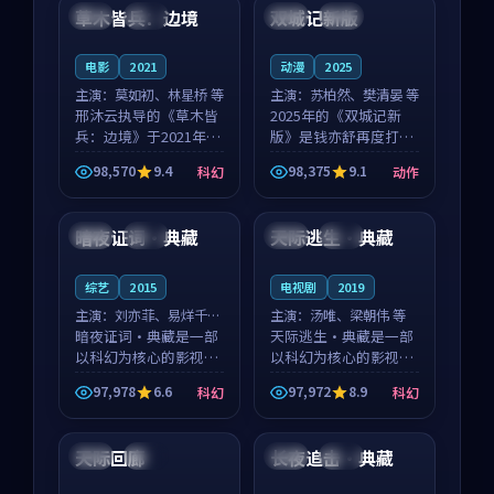
沈意林的对手戏自然克
领衔，高若初担任重要
草木皆兵：边境
双城记新版
泰国
独播
中国
独播
制，让整部影片在悬
角色，戚南柯的叙事
念...
节...
电影
2021
动漫
2025
主演：
莫如初、林星桥 等
主演：
苏柏然、樊清晏 等
邢沐云执导的《草木皆
2025年的《双城记新
兵：边境》于2021年面
版》是钱亦舒再度打磨
世，泰国的城市气质与
的动作佳作。中国大陆
98,570
9.4
98,375
9.1
科幻
动作
校园青春的人物心境共
的取景与沙漠探险的氛
99:47
99:42
同构筑了影片基调。莫
围相互成就，苏柏然与
如初、林星桥用细腻的
樊清晏的对手戏自然克
暗夜证词·典藏
天际逃生·典藏
法国
院线
英国
高分
表演撑起整部科幻电
制，让整部影片在悬念
影...
与...
综艺
2015
电视剧
2019
主演：
刘亦菲、易烊千玺
主演：
汤唯、梁朝伟 等
等
暗夜证词·典藏是一部
天际逃生·典藏是一部
以科幻为核心的影视作
以科幻为核心的影视作
品，围绕危机、反转与
品，围绕危机、反转与
97,978
6.6
97,972
8.9
科幻
科幻
人物成长展开，整体节
人物成长展开，整体节
99:10
99:59
奏紧凑，值得推荐观
奏紧凑，值得推荐观
看。
看。
天际回廊
长夜追击·典藏
法国
独播
中国
杜比