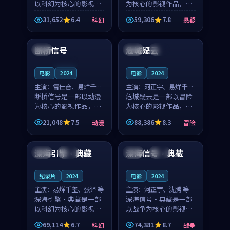
以科幻为核心的影视作
为核心的影视作品，围
品，围绕危机、反转与
绕危机、反转与人物成
31,652
6.4
59,306
7.8
科幻
悬疑
人物成长展开，整体节
长展开，整体节奏紧
99:50
97:47
奏紧凑，值得推荐观
凑，值得推荐观看。
看。
断桥信号
危城疑云
日本
中国
独播
连载中
电影
2024
电影
2024
主演：
雷佳音、易烊千玺
主演：
河正宇、易烊千玺
等
断桥信号是一部以动漫
等
危城疑云是一部以冒险
为核心的影视作品，围
为核心的影视作品，围
绕危机、反转与人物成
绕危机、反转与人物成
21,048
7.5
88,386
8.3
动漫
冒险
长展开，整体节奏紧
长展开，整体节奏紧
99:23
99:00
凑，值得推荐观看。
凑，值得推荐观看。
深海引擎·典藏
深海信号·典藏
日本
完结
英国
高分
纪录片
2024
电影
2024
主演：
易烊千玺、张译 等
主演：
河正宇、沈腾 等
深海引擎·典藏是一部
深海信号·典藏是一部
以科幻为核心的影视作
以战争为核心的影视作
品，围绕危机、反转与
品，围绕危机、反转与
69,114
6.7
74,381
8.7
科幻
战争
人物成长展开，整体节
人物成长展开，整体节