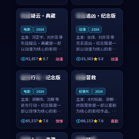
99:16
99:25
奏紧凑，值得推荐观
奏紧凑，值得推荐观
看。
看。
失控疑云·典藏
无名追凶·纪念版
法国
英国
连载中
连载中
电影
2024
动漫
2024
主演：
河正宇、刘亦菲 等
主演：
张译、刘亦菲 等
失控疑云·典藏是一部
无名追凶·纪念版是一
以动漫为核心的影视作
部以动漫为核心的影视
品，围绕危机、反转与
作品，围绕危机、反转
92,857
8.7
33,383
8.8
动漫
动漫
人物成长展开，整体节
与人物成长展开，整体
99:35
99:03
奏紧凑，值得推荐观
节奏紧凑，值得推荐观
看。
看。
逆光行动·纪念版
终局营救
韩国
完结
中国
连载中
电影
2024
纪录片
2024
主演：
梁朝伟、沈腾 等
主演：
木村拓哉、梁朝伟
逆光行动·纪念版是一
等
终局营救是一部以喜剧
部以惊悚为核心的影视
为核心的影视作品，围
作品，围绕危机、反转
绕危机、反转与人物成
65,537
7.6
66,153
7.6
惊悚
喜剧
与人物成长展开，整体
长展开，整体节奏紧
99:36
99:22
节奏紧凑，值得推荐观
凑，值得推荐观看。
看。
美国
热播
日本
高分