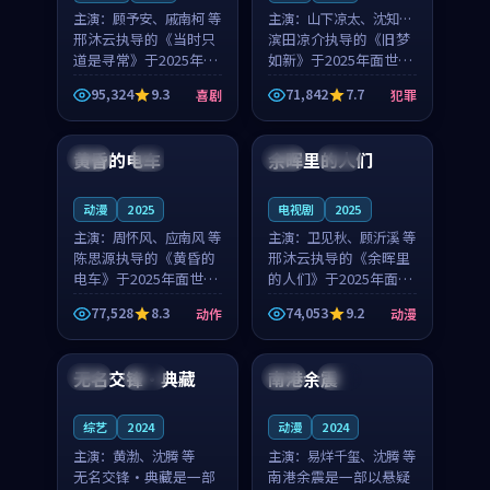
主演：
顾予安、戚南柯 等
主演：
山下凉太、沈知韵
邢沐云执导的《当时只
等
滨田凉介执导的《旧梦
道是寻常》于2025年面
如新》于2025年面世，
世，泰国的城市气质与
中国台湾的城市气质与
95,324
9.3
71,842
7.7
喜剧
犯罪
母女情深的人物心境共
异国相遇的人物心境共
99:20
99:56
同构筑了影片基调。顾
同构筑了影片基调。山
予安、戚南柯用细腻的
下凉太、沈知韵用细腻
黄昏的电车
余晖里的人们
日本
4K
泰国
完结
表演撑起整部喜剧电
的表演撑起整部犯罪
影...
电...
动漫
2025
电视剧
2025
主演：
周怀风、应南风 等
主演：
卫见秋、顾沂溪 等
陈思源执导的《黄昏的
邢沐云执导的《余晖里
电车》于2025年面世，
的人们》于2025年面
日本的城市气质与渔村
世，泰国的城市气质与
77,528
8.3
74,053
9.2
动作
动漫
故事的人物心境共同构
小镇生活的人物心境共
99:06
99:07
筑了影片基调。周怀
同构筑了影片基调。卫
风、应南风用细腻的表
见秋、顾沂溪用细腻的
无名交锋·典藏
南港余震
泰国
高分
英国
完结
演撑起整部动作电影，
表演撑起整部动漫电
剧...
影，...
综艺
2024
动漫
2024
主演：
黄渤、沈腾 等
主演：
易烊千玺、沈腾 等
无名交锋·典藏是一部
南港余震是一部以悬疑