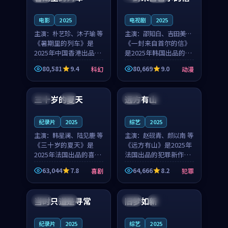
之...
与...
电影
2025
电视剧
2025
主演：
朴艺珍、沐子瑜 等
主演：
邵知白、吉田美琴
《暑期里的列车》是
等
《一封来自首尔的信》
2025年中国香港出品的
是2025年韩国出品的动
科幻新作，主创团队希
漫新作，主创团队希望
80,581
9.4
80,669
9.0
科幻
动漫
望用城市夜归人的故事
用高考往事的故事让观
99:12
99:48
让观众停下来想一想。
众停下来想一想。邵知
朴艺珍领衔，沐子瑜担
白领衔，吉田美琴担任
三十岁的夏天
远方有山
法国
4K
法国
独播
任重要角色，郑书延的
重要角色，谢承南的
叙...
叙...
纪录片
2025
综艺
2025
主演：
韩星澜、陆见鹿 等
主演：
赵砚青、颜以南 等
《三十岁的夏天》是
《远方有山》是2025年
2025年法国出品的喜剧
法国出品的犯罪新作，
新作，主创团队希望用
主创团队希望用高校追
63,044
7.8
64,666
8.2
喜剧
犯罪
深夜电台的故事让观众
梦的故事让观众停下来
99:32
99:08
停下来想一想。韩星澜
想一想。赵砚青领衔，
领衔，陆见鹿担任重要
颜以南担任重要角色，
当时只道是寻常
旧梦如新
泰国
杜比
中国
高分
角色，山田纯一的叙事
山田纯一的叙事节奏
节...
一...
纪录片
2025
综艺
2025