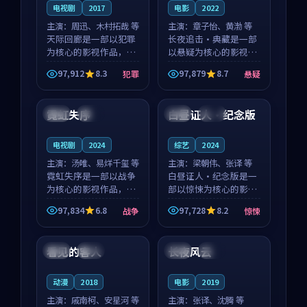
电视剧
2017
电影
2022
主演：
周迅、木村拓哉 等
主演：
章子怡、黄渤 等
天际回廊是一部以犯罪
长夜追击·典藏是一部
为核心的影视作品，围
以悬疑为核心的影视作
绕危机、反转与人物成
品，围绕危机、反转与
97,912
8.3
97,879
8.7
犯罪
悬疑
长展开，整体节奏紧
人物成长展开，整体节
99:54
99:54
凑，值得推荐观看。
奏紧凑，值得推荐观
看。
霓虹失序
白昼证人·纪念版
日本
院线
泰国
独播
电视剧
2024
综艺
2024
主演：
汤唯、易烊千玺 等
主演：
梁朝伟、张译 等
霓虹失序是一部以战争
白昼证人·纪念版是一
为核心的影视作品，围
部以惊悚为核心的影视
绕危机、反转与人物成
作品，围绕危机、反转
97,834
6.8
97,728
8.2
战争
惊悚
长展开，整体节奏紧
与人物成长展开，整体
99:05
97:36
凑，值得推荐观看。
节奏紧凑，值得推荐观
看。
看见的客人
长夜风云
泰国
完结
泰国
院线
动漫
2018
电影
2019
主演：
戚南柯、安星河 等
主演：
张译、沈腾 等