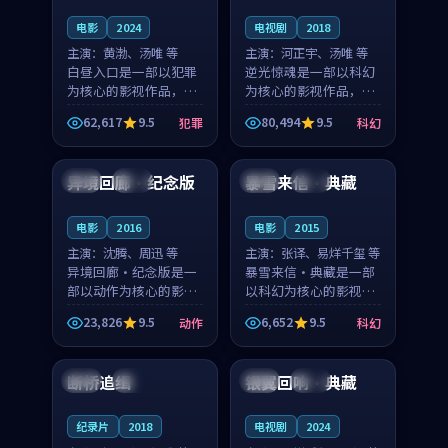
电影
2024
电视剧
2018
主演：
黄渤、汤唯 等
主演：
河正宇、汤唯 等
白昼入口是一部以犯罪
逆光惊魂是一部以科幻
为核心的影视作品，围
为核心的影视作品，围
绕危机、反转与人物成
绕危机、反转与人物成
62,617
9.5
80,494
9.5
犯罪
科幻
长展开，整体节奏紧
长展开，整体节奏紧
99:59
99:54
凑，值得推荐观看。
凑，值得推荐观看。
异境回廊·纪念版
暴雪来信·典藏
韩国
热播
日本
高分
电影
2016
电影
2015
主演：
沈腾、周迅 等
主演：
张译、易烊千玺 等
异境回廊·纪念版是一
暴雪来信·典藏是一部
部以动作为核心的影视
以科幻为核心的影视作
作品，围绕危机、反转
品，围绕危机、反转与
23,826
9.5
6,652
9.5
动作
科幻
与人物成长展开，整体
人物成长展开，整体节
93:12
88:01
节奏紧凑，值得推荐观
奏紧凑，值得推荐观
看。
看。
断桥追缉
银翼回响·典藏
中国
独播
美国
院线
纪录片
2018
电视剧
2024