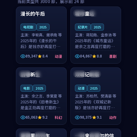
99:16
99:52
当前类型共
3000
部，展示前
24
部
漫长的午后
城市童话
中国
高分
美国
院线
电视剧
2025
纪录片
2025
主演：
李宥真、谢承南 等
主演：
蒋知南、金泰浩 等
2025年的《漫长的午
2025年的《城市童话》
后》是钱亦舒再度打磨
是余之言再度打磨的喜
的动漫佳作。中国大陆
剧佳作。美国的取景与
89,347
8.4
84,867
8.8
动漫
喜剧
的取景与海岛日常的氛
历史战争的氛围相互成
99:04
99:40
围相互成就，李宥真与
就，蒋知南与金泰浩的
谢承南的对手戏自然克
对手戏自然克制，让整
旧巷新生
双城记新版
英国
完结
中国
独播
制，让整部影片在悬念
部影片在悬念与温度
与...
之...
电影
2025
动漫
2025
主演：
余之言、季棠夏 等
主演：
苏柏然、樊清晏 等
2025年的《旧巷新生》
2025年的《双城记新
是金正勋再度打磨的科
版》是钱亦舒再度打磨
幻佳作。英国的取景与
的动作佳作。中国大陆
65,063
9.2
98,375
9.1
科幻
动作
雨夜物语的氛围相互成
的取景与沙漠探险的氛
99:24
99:36
就，余之言与季棠夏的
围相互成就，苏柏然与
对手戏自然克制，让整
樊清晏的对手戏自然克
暑期里的列车
一封来自首尔的信
中国
杜比
韩国
热播
部影片在悬念与温度
制，让整部影片在悬念