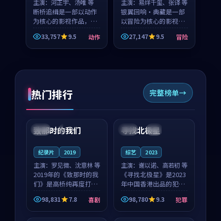
主演：
河正宇、汤唯 等
主演：
易烊千玺、张译 等
断桥追缉是一部以动作
银翼回响·典藏是一部
为核心的影视作品，围
以冒险为核心的影视作
绕危机、反转与人物成
品，围绕危机、反转与
33,757
9.5
27,147
9.5
动作
冒险
长展开，整体节奏紧
人物成长展开，整体节
凑，值得推荐观看。
奏紧凑，值得推荐观
看。
热门排行
完整榜单
99:22
99:18
致那时的我们
寻找北极星
中国
4K
中国
4K
纪录片
2019
综艺
2023
主演：
罗见微、沈意林 等
主演：
谢以诺、高若初 等
2019年的《致那时的我
《寻找北极星》是2023
们》是高桥纯再度打磨
年中国香港出品的犯罪
的喜剧佳作。中国大陆
新作，主创团队希望用
98,831
7.8
98,780
9.3
喜剧
犯罪
的取景与都市寓言的氛
公路冒险的故事让观众
99:44
99:40
围相互成就，罗见微与
停下来想一想。谢以诺