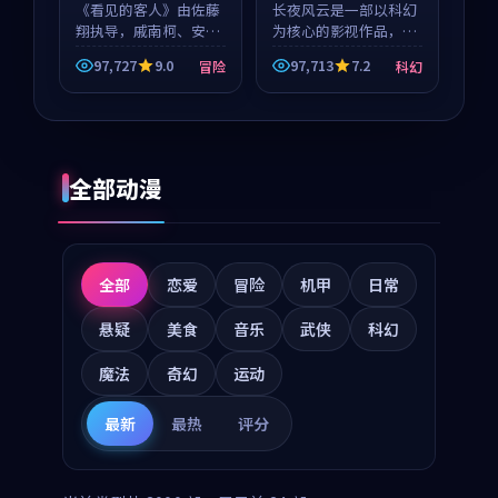
《看见的客人》由佐藤
长夜风云是一部以科幻
翔执导，戚南柯、安星
为核心的影视作品，围
河领衔主演，是一部
绕危机、反转与人物成
97,727
9.0
97,713
7.2
冒险
科幻
2018年上映的泰国冒险
长展开，整体节奏紧
动漫。影片以海岸抒情
凑，值得推荐观看。
为切入，呈现一段从初
遇到告别都浸着真实情
绪...
全部动漫
全部
恋爱
冒险
机甲
日常
悬疑
美食
音乐
武侠
科幻
魔法
奇幻
运动
最新
最热
评分