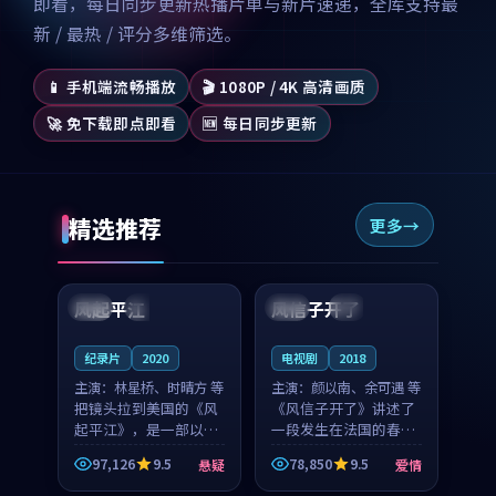
即看，每日同步更新热播片单与新片速递，全库支持最
新 / 最热 / 评分多维筛选。
📱 手机端流畅播放
🎬 1080P / 4K 高清画质
🚀 免下载即点即看
🆕 每日同步更新
精选推荐
更多
99:07
99:21
风起平江
风信子开了
美国
完结
法国
4K
纪录片
2020
电视剧
2018
主演：
林星桥、时晴方 等
主演：
颜以南、余可遇 等
把镜头拉到美国的《风
《风信子开了》讲述了
起平江》，是一部以时
一段发生在法国的春日
光记忆为底色的悬疑作
漫步故事。颜以南饰演
97,126
9.5
78,850
9.5
悬疑
爱情
品。林星桥和时晴方贡
的主角与余可遇的角色
99:53
99:36
献了2020年颇受关注的
因一场意外卷入更深的