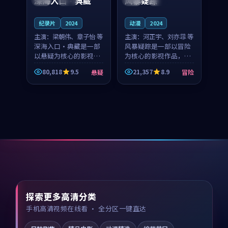
深海入口·典藏
风暴疑踪
纪录片
2024
动漫
2024
主演：
梁朝伟、章子怡 等
主演：
河正宇、刘亦菲 等
深海入口·典藏是一部
风暴疑踪是一部以冒险
以悬疑为核心的影视作
为核心的影视作品，围
品，围绕危机、反转与
绕危机、反转与人物成
80,818
9.5
21,357
8.9
悬疑
冒险
人物成长展开，整体节
长展开，整体节奏紧
奏紧凑，值得推荐观
凑，值得推荐观看。
看。
探索更多高清分类
手机高清视频在线看 · 全分区一键直达