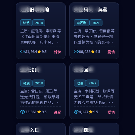
合作演出，影片在情感
纠葛，爱情元素贯穿始
江南旧事新编
失控码头·典藏
日本
院线
中国
院线
层次与现实质感之间
终，节奏稳健而富有张
游...
力，...
综艺
2018
电视剧
2021
主演：
应南风、李宥真 等
主演：
章子怡、雷佳音 等
《江南旧事新编》由邵
失控码头·典藏是一部
景明执导，应南风、李
以爱情为核心的影视作
宥真领衔主演，是一部
品，围绕危机、反转与
81,984
9.5
66,433
9.5
惊悚
爱情
2018年上映的日本惊悚
人物成长展开，整体节
99:13
99:52
综艺。影片以邻里温情
奏紧凑，值得推荐观
为切入，呈现一段从初
看。
逆光法则
无名回声
中国
4K
日本
独播
遇到告别都浸着真实
情...
动漫
2018
动漫
2022
主演：
雷佳音、周迅 等
主演：
木村拓哉、张译 等
逆光法则是一部以悬疑
无名回声是一部以爱情
为核心的影视作品，围
为核心的影视作品，围
绕危机、反转与人物成
绕危机、反转与人物成
23,861
9.5
4,147
9.5
悬疑
爱情
长展开，整体节奏紧
长展开，整体节奏紧
99:18
99:38
凑，值得推荐观看。
凑，值得推荐观看。
白昼入口
逆光惊魂
法国
4K
中国
院线